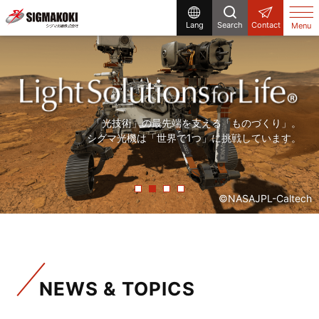
Lang
Search
Contact
Menu
研究開発から生産設備まで、
まだ世の中にないものを「光」で創る。
「精度の高い製品を、より早く」。
「光技術」の最先端を支える「ものづくり」。
シグマ光機は「光」で解決する企業です。
シグマ光機は「光」で社会に貢献しています。
常に「挑戦」をしていく、それが私たちシグマ光機です。
シグマ光機は「世界で1つ」に挑戦しています。
©NASAJPL-Caltech
NEWS & TOPICS