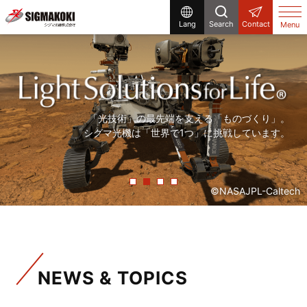
Lang
Search
Contact
Menu
研究開発から生産設備まで、
まだ世の中にないものを「光」で創る。
「精度の高い製品を、より早く」。
「光技術」の最先端を支える「ものづくり」。
シグマ光機は「光」で解決する企業です。
シグマ光機は「光」で社会に貢献しています。
常に「挑戦」をしていく、それが私たちシグマ光機です。
シグマ光機は「世界で1つ」に挑戦しています。
©NASAJPL-Caltech
NEWS & TOPICS