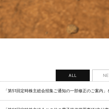
ALL
N
「第51回定時株主総会招集ご通知の一部修正のご案内」