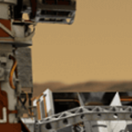
まだ世の中にないものを「光」で
「精度の高い製品を、より早く」
シグマ光機は「光」で社会に貢献
常に「挑戦」をしていく、それが