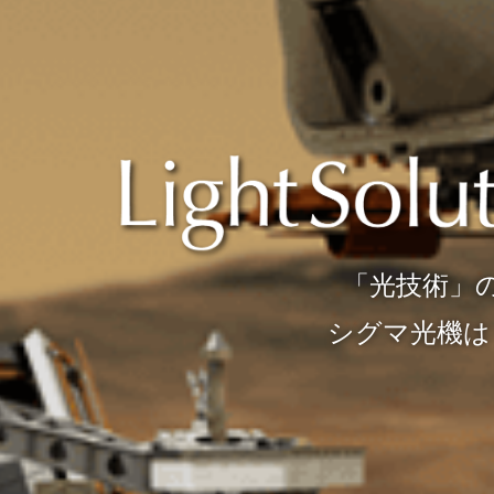
創る。
。
「光技術」
シグマ
しています。
私たちシグマ光機です。
シグマ光機は