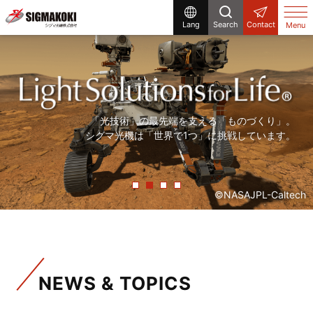
Lang
Search
Contact
Menu
研究開発から生産設備まで、
まだ世の中にないものを「光」で創る。
「精度の高い製品を、より早く」。
「光技術」の最先端を支える「ものづくり」。
シグマ光機は「光」で解決する企業です。
シグマ光機は「光」で社会に貢献しています。
常に「挑戦」をしていく、それが私たちシグマ光機です。
シグマ光機は「世界で1つ」に挑戦しています。
©NASAJPL-Caltech
NEWS & TOPICS