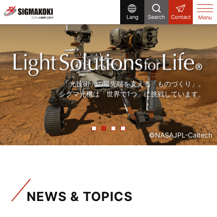
Lang
Search
Contact
Menu
研究開発から生産設備まで、
まだ世の中にないものを「光」で創る。
「精度の高い製品を、より早く」。
「光技術」の最先端を支える「ものづくり」。
シグマ光機は「光」で解決する企業です。
シグマ光機は「光」で社会に貢献しています。
常に「挑戦」をしていく、それが私たちシグマ光機です。
シグマ光機は「世界で1つ」に挑戦しています。
©NASAJPL-Caltech
NEWS & TOPICS