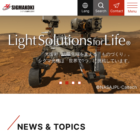
Lang
Search
Contact
Menu
研究開発から生産設備まで、
まだ世の中にないものを「光」で創る。
「精度の高い製品を、より早く」。
「光技術」の最先端を支える「ものづくり」。
シグマ光機は「光」で解決する企業です。
シグマ光機は「光」で社会に貢献しています。
常に「挑戦」をしていく、それが私たちシグマ光機です。
シグマ光機は「世界で1つ」に挑戦しています。
©NASAJPL-Caltech
NEWS & TOPICS