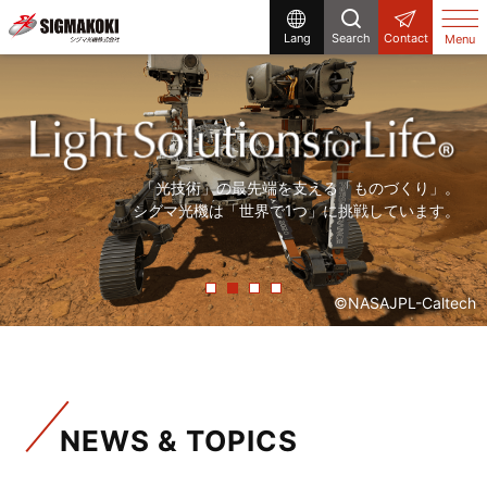
Lang
Search
Contact
Menu
研究開発から生産設備まで、
まだ世の中にないものを「光」で創る。
「精度の高い製品を、より早く」。
「光技術」の最先端を支える「ものづくり」。
シグマ光機は「光」で解決する企業です。
シグマ光機は「光」で社会に貢献しています。
常に「挑戦」をしていく、それが私たちシグマ光機です。
シグマ光機は「世界で1つ」に挑戦しています。
©NASAJPL-Caltech
NEWS & TOPICS