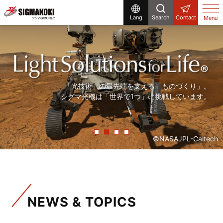
Lang
Search
Contact
Menu
研究開発から生産設備まで、
まだ世の中にないものを「光」で創る。
「精度の高い製品を、より早く」。
「光技術」の最先端を支える「ものづくり」。
シグマ光機は「光」で解決する企業です。
シグマ光機は「光」で社会に貢献しています。
常に「挑戦」をしていく、それが私たちシグマ光機です。
シグマ光機は「世界で1つ」に挑戦しています。
©NASAJPL-Caltech
NEWS & TOPICS