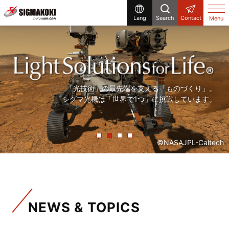
Lang
Search
Contact
Menu
研究開発から生産設備まで、
まだ世の中にないものを「光」で創る。
「精度の高い製品を、より早く」。
「光技術」の最先端を支える「ものづくり」。
シグマ光機は「光」で解決する企業です。
シグマ光機は「光」で社会に貢献しています。
常に「挑戦」をしていく、それが私たちシグマ光機です。
シグマ光機は「世界で1つ」に挑戦しています。
©NASAJPL-Caltech
NEWS & TOPICS