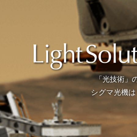
創る。
。
「光技術」
シグマ
しています。
私たちシグマ光機です。
シグマ光機は