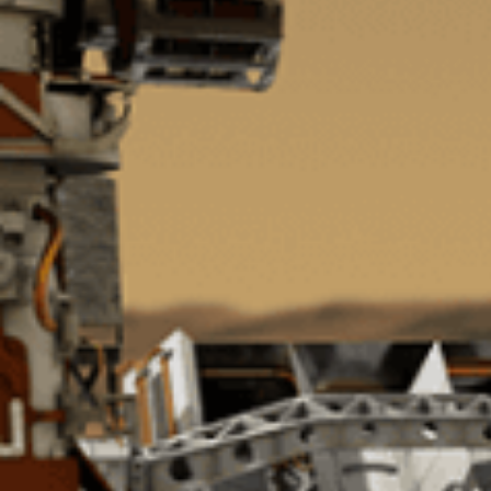
まだ世の中にないものを「光」で
「精度の高い製品を、より早く」
シグマ光機は「光」で社会に貢献
常に「挑戦」をしていく、それが