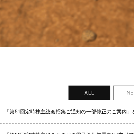
ALL
N
「第51回定時株主総会招集ご通知の一部修正のご案内」