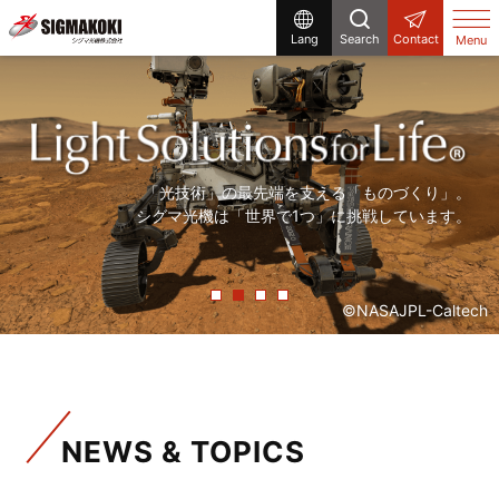
Lang
Search
Contact
Menu
研究開発から生産設備まで、
まだ世の中にないものを「光」で創る。
「精度の高い製品を、より早く」。
「光技術」の最先端を支える「ものづくり」。
シグマ光機は「光」で解決する企業です。
シグマ光機は「光」で社会に貢献しています。
常に「挑戦」をしていく、それが私たちシグマ光機です。
シグマ光機は「世界で1つ」に挑戦しています。
©NASAJPL-Caltech
NEWS & TOPICS