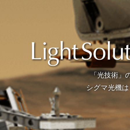
創る。
。
「光技術」
シグマ
しています。
私たちシグマ光機です。
シグマ光機は