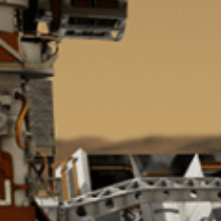
まだ世の中にないものを「光」で
「精度の高い製品を、より早く」
シグマ光機は「光」で社会に貢献
常に「挑戦」をしていく、それが