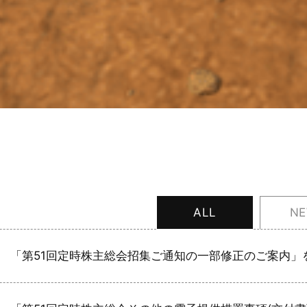
ALL
N
「第51回定時株主総会招集ご通知の一部修正のご案内」