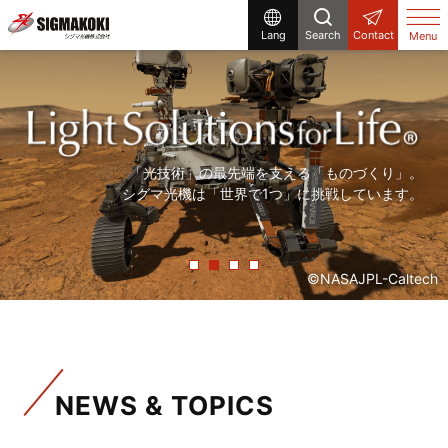
Lang
Search
Contact
Menu
研究開発から生産設備まで、
まだ世の中にないものを「光」で創る。
「精度の高い製品を、より早く」。
「光技術」の最先端を支える「ものづくり」。
シグマ光機は「光」で解決する企業です。
シグマ光機は「光」で社会に貢献しています。
常に「挑戦」をしていく、それが私たちシグマ光機です。
シグマ光機は「世界で1つ」に挑戦しています。
©NASAJPL-Caltech
NEWS & TOPICS