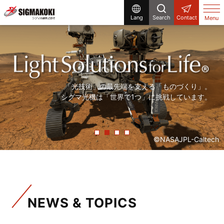
Lang
Search
Contact
Menu
研究開発から生産設備まで、
まだ世の中にないものを「光」で創る。
「精度の高い製品を、より早く」。
「光技術」の最先端を支える「ものづくり」。
シグマ光機は「光」で解決する企業です。
シグマ光機は「光」で社会に貢献しています。
常に「挑戦」をしていく、それが私たちシグマ光機です。
シグマ光機は「世界で1つ」に挑戦しています。
©NASAJPL-Caltech
NEWS & TOPICS