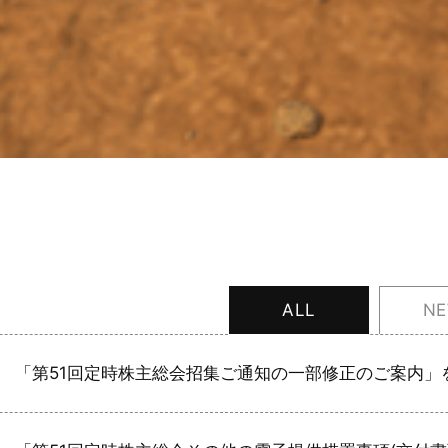
ALL
N
「第51回定時株主総会招集ご通知の一部修正のご案内」