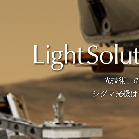
創る。
。
「光技術」
シグマ
しています。
私たちシグマ光機です。
シグマ光機は