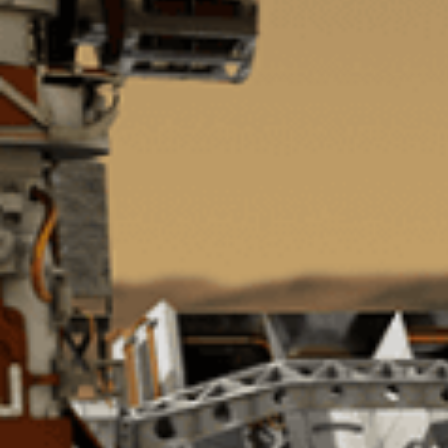
まだ世の中にないものを「光」で
「精度の高い製品を、より早く」
シグマ光機は「光」で社会に貢献
常に「挑戦」をしていく、それが