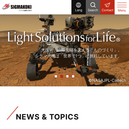
Lang
Search
Contact
Menu
研究開発から生産設備まで、
まだ世の中にないものを「光」で創る。
「精度の高い製品を、より早く」。
「光技術」の最先端を支える「ものづくり」。
シグマ光機は「光」で解決する企業です。
シグマ光機は「光」で社会に貢献しています。
常に「挑戦」をしていく、それが私たちシグマ光機です。
シグマ光機は「世界で1つ」に挑戦しています。
©NASAJPL-Caltech
NEWS & TOPICS