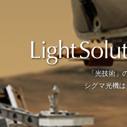
創る。
。
「光技術」
シグマ
しています。
私たちシグマ光機です。
シグマ光機は