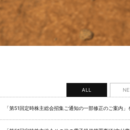
ALL
N
「第51回定時株主総会招集ご通知の一部修正のご案内」