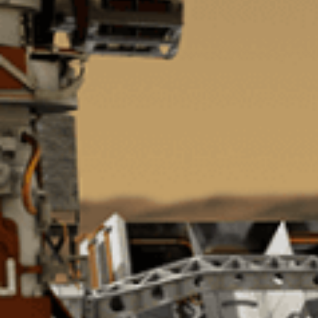
まだ世の中にないものを「光」で
「精度の高い製品を、より早く」
シグマ光機は「光」で社会に貢献
常に「挑戦」をしていく、それが