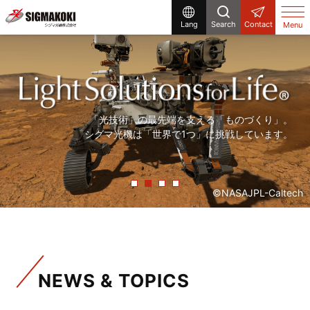
Lang
Search
Contact
Menu
研究開発から生産設備まで、
まだ世の中にないものを「光」で創る。
「精度の高い製品を、より早く」。
「光技術」の最先端を支える「ものづくり」。
シグマ光機は「光」で解決する企業です。
シグマ光機は「光」で社会に貢献しています。
常に「挑戦」をしていく、それが私たちシグマ光機です。
シグマ光機は「世界で1つ」に挑戦しています。
©NASAJPL-Caltech
NEWS & TOPICS