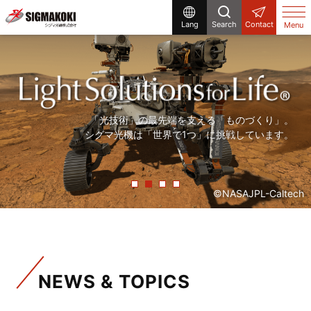
Lang
Search
Contact
Menu
研究開発から生産設備まで、
まだ世の中にないものを「光」で創る。
「精度の高い製品を、より早く」。
「光技術」の最先端を支える「ものづくり」。
シグマ光機は「光」で解決する企業です。
シグマ光機は「光」で社会に貢献しています。
常に「挑戦」をしていく、それが私たちシグマ光機です。
シグマ光機は「世界で1つ」に挑戦しています。
©NASAJPL-Caltech
NEWS & TOPICS