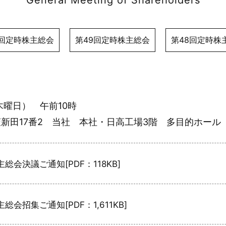
General Meeting of Shareholders
0回定時株主総会
第49回定時株主総会
第48回定時株
木曜日） 午前10時
新田17番2 当社 本社・日高工場3階 多目的ホール
総会決議ご通知[PDF：118KB]
総会招集ご通知[PDF：1,611KB]