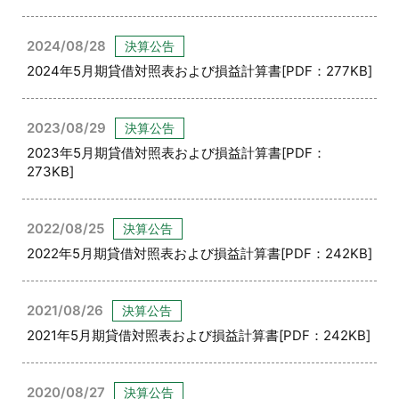
2024/08/28
決算公告
2024年5月期貸借対照表および損益計算書[PDF：277KB]
2023/08/29
決算公告
2023年5月期貸借対照表および損益計算書[PDF：
273KB]
2022/08/25
決算公告
2022年5月期貸借対照表および損益計算書[PDF：242KB]
2021/08/26
決算公告
2021年5月期貸借対照表および損益計算書[PDF：242KB]
2020/08/27
決算公告