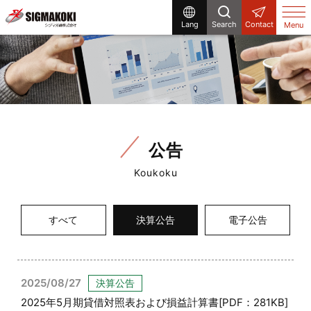
Lang
Search
Contact
Menu
公告
Koukoku
すべて
決算公告
電子公告
2025/08/27
決算公告
2025年5月期貸借対照表および損益計算書[PDF：281KB]