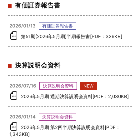
有価証券報告書
2026/01/13
有価証券報告書
第51期(2026年5月期)半期報告書[PDF：326KB]
決算説明会資料
2026/07/16
決算説明会資料
NEW
2026年5月期 通期決算説明会資料[PDF：2,030KB]
2026/01/14
決算説明会資料
2026年5月期 第2四半期決算説明会資料[PDF：
1,343KB]